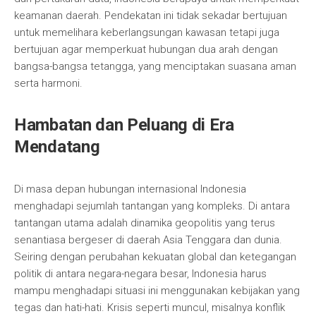
keamanan daerah. Pendekatan ini tidak sekadar bertujuan
untuk memelihara keberlangsungan kawasan tetapi juga
bertujuan agar memperkuat hubungan dua arah dengan
bangsa-bangsa tetangga, yang menciptakan suasana aman
serta harmoni.
Hambatan dan Peluang di Era
Mendatang
Di masa depan hubungan internasional Indonesia
menghadapi sejumlah tantangan yang kompleks. Di antara
tantangan utama adalah dinamika geopolitis yang terus
senantiasa bergeser di daerah Asia Tenggara dan dunia.
Seiring dengan perubahan kekuatan global dan ketegangan
politik di antara negara-negara besar, Indonesia harus
mampu menghadapi situasi ini menggunakan kebijakan yang
tegas dan hati-hati. Krisis seperti muncul, misalnya konflik