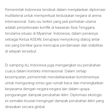
Pemerintah Indonesia tersibuk dalam menjalankan diplomasi
multilateral untuk memperkuat kedudukan negara di arena
internasional. Satu isu terkini yang jadi perhatian utama
adalah penyelesaian konflik di kawasan Asia Tenggara,
terutama situasi di Myanmar. Indonesia, dalam perannya
sebagai Ketua ASEAN, berupaya menyokong dialog antar
sisi yang bertikai guna mencapai perdamaian dan stabilitas
di wilayah tersebut.
Di samping itu, Indonesia juga mengangkat isu perubahan
cuaca dalam konteks internasional. Dalam setiap
kesempatan, pemerintah mendeklarasikan komitmennya
untuk mengurangi emisi gas rumah kaca dan meningkatkan
kerjasama dengan negara-negara lain dalam upaya
pengurangan dampak perubahan iklim. Diplomasi ekologis
ini semakin krusial mengingat dampak perubahan iklim yang
dirasakan secara global.