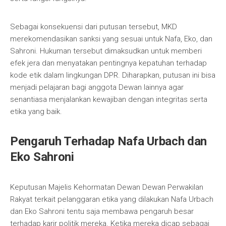
Sebagai konsekuensi dari putusan tersebut, MKD
merekomendasikan sanksi yang sesuai untuk Nafa, Eko, dan
Sahroni. Hukuman tersebut dimaksudkan untuk memberi
efek jera dan menyatakan pentingnya kepatuhan terhadap
kode etik dalam lingkungan DPR. Diharapkan, putusan ini bisa
menjadi pelajaran bagi anggota Dewan lainnya agar
senantiasa menjalankan kewajiban dengan integritas serta
etika yang baik.
Pengaruh Terhadap Nafa Urbach dan
Eko Sahroni
Keputusan Majelis Kehormatan Dewan Dewan Perwakilan
Rakyat terkait pelanggaran etika yang dilakukan Nafa Urbach
dan Eko Sahroni tentu saja membawa pengaruh besar
terhadap karir politik mereka. Ketika mereka dicap sebagai