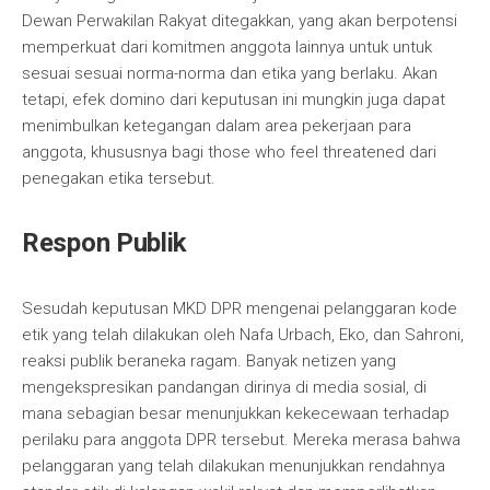
Dewan Perwakilan Rakyat ditegakkan, yang akan berpotensi
memperkuat dari komitmen anggota lainnya untuk untuk
sesuai sesuai norma-norma dan etika yang berlaku. Akan
tetapi, efek domino dari keputusan ini mungkin juga dapat
menimbulkan ketegangan dalam area pekerjaan para
anggota, khususnya bagi those who feel threatened dari
penegakan etika tersebut.
Respon Publik
Sesudah keputusan MKD DPR mengenai pelanggaran kode
etik yang telah dilakukan oleh Nafa Urbach, Eko, dan Sahroni,
reaksi publik beraneka ragam. Banyak netizen yang
mengekspresikan pandangan dirinya di media sosial, di
mana sebagian besar menunjukkan kekecewaan terhadap
perilaku para anggota DPR tersebut. Mereka merasa bahwa
pelanggaran yang telah dilakukan menunjukkan rendahnya