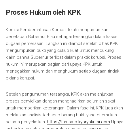
Proses Hukum oleh KPK
Komisi Pemberantasan Korupsi telah mengumumkan
penetapan Gubernur Riau sebagai tersangka dalam kasus
dugaan pemerasan. Langkah ini diambil setelah pihak KPK
mengumpulkan bukti yang cukup kuat untuk mendukung
klaim bahwa Gubernur terlibat dalam praktik korupsi. Proses
hukum ini merupakan bagian dari upaya KPK untuk
menegakkan hukum dan menghukum setiap dugaan tindak
pidana korupsi.
Setelah pengumuman tersangka, KPK akan melanjutkan
proses penyidikan dengan menghadirkan sejumlah saksi
untuk memberikan keterangan. Dalam fase ini, KPK juga akan
melakukan analisis terhadap barang bukti yang ditemukan
selama penyelidikan.
https://furusato-kyoryokutai.com
Upaya
ini bertujuan untuk memperoleh gambaran yang jelas