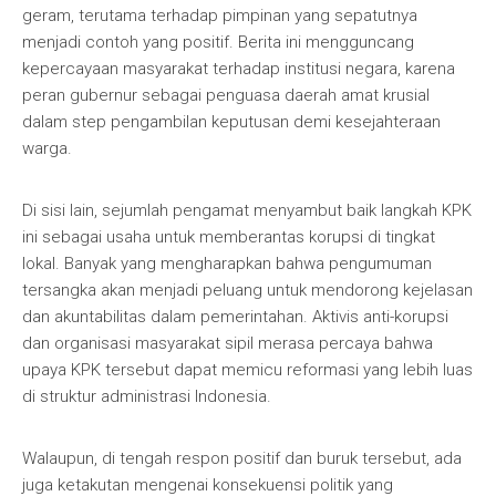
geram, terutama terhadap pimpinan yang sepatutnya
menjadi contoh yang positif. Berita ini mengguncang
kepercayaan masyarakat terhadap institusi negara, karena
peran gubernur sebagai penguasa daerah amat krusial
dalam step pengambilan keputusan demi kesejahteraan
warga.
Di sisi lain, sejumlah pengamat menyambut baik langkah KPK
ini sebagai usaha untuk memberantas korupsi di tingkat
lokal. Banyak yang mengharapkan bahwa pengumuman
tersangka akan menjadi peluang untuk mendorong kejelasan
dan akuntabilitas dalam pemerintahan. Aktivis anti-korupsi
dan organisasi masyarakat sipil merasa percaya bahwa
upaya KPK tersebut dapat memicu reformasi yang lebih luas
di struktur administrasi Indonesia.
Walaupun, di tengah respon positif dan buruk tersebut, ada
juga ketakutan mengenai konsekuensi politik yang