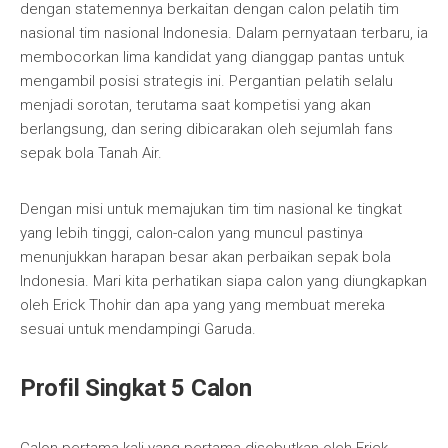
dengan statemennya berkaitan dengan calon pelatih tim
nasional tim nasional Indonesia. Dalam pernyataan terbaru, ia
membocorkan lima kandidat yang dianggap pantas untuk
mengambil posisi strategis ini. Pergantian pelatih selalu
menjadi sorotan, terutama saat kompetisi yang akan
berlangsung, dan sering dibicarakan oleh sejumlah fans
sepak bola Tanah Air.
Dengan misi untuk memajukan tim tim nasional ke tingkat
yang lebih tinggi, calon-calon yang muncul pastinya
menunjukkan harapan besar akan perbaikan sepak bola
Indonesia. Mari kita perhatikan siapa calon yang diungkapkan
oleh Erick Thohir dan apa yang yang membuat mereka
sesuai untuk mendampingi Garuda.
Profil Singkat 5 Calon