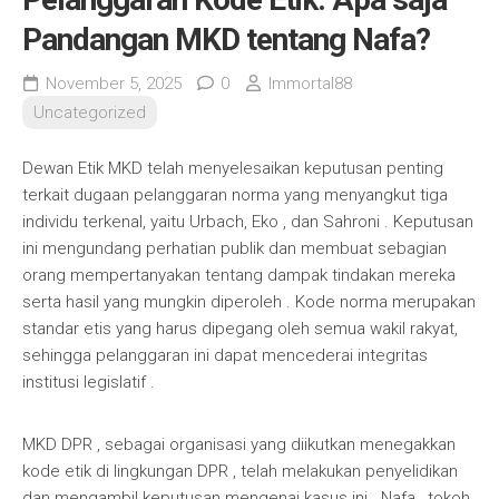
Pandangan MKD tentang Nafa?
November 5, 2025
0
Immortal88
Uncategorized
Dewan Etik MKD telah menyelesaikan keputusan penting
terkait dugaan pelanggaran norma yang menyangkut tiga
individu terkenal, yaitu Urbach, Eko , dan Sahroni . Keputusan
ini mengundang perhatian publik dan membuat sebagian
orang mempertanyakan tentang dampak tindakan mereka
serta hasil yang mungkin diperoleh . Kode norma merupakan
standar etis yang harus dipegang oleh semua wakil rakyat,
sehingga pelanggaran ini dapat mencederai integritas
institusi legislatif .
MKD DPR , sebagai organisasi yang diikutkan menegakkan
kode etik di lingkungan DPR , telah melakukan penyelidikan
dan mengambil keputusan mengenai kasus ini . Nafa , tokoh