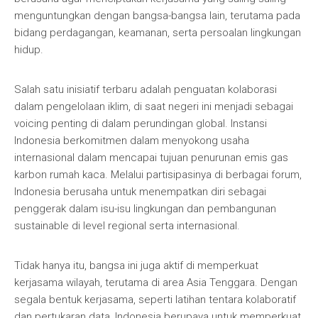
menguntungkan dengan bangsa-bangsa lain, terutama pada
bidang perdagangan, keamanan, serta persoalan lingkungan
hidup.
Salah satu inisiatif terbaru adalah penguatan kolaborasi
dalam pengelolaan iklim, di saat negeri ini menjadi sebagai
voicing penting di dalam perundingan global. Instansi
Indonesia berkomitmen dalam menyokong usaha
internasional dalam mencapai tujuan penurunan emis gas
karbon rumah kaca. Melalui partisipasinya di berbagai forum,
Indonesia berusaha untuk menempatkan diri sebagai
penggerak dalam isu-isu lingkungan dan pembangunan
sustainable di level regional serta internasional.
Tidak hanya itu, bangsa ini juga aktif di memperkuat
kerjasama wilayah, terutama di area Asia Tenggara. Dengan
segala bentuk kerjasama, seperti latihan tentara kolaboratif
dan pertukaran data, Indonesia berupaya untuk memperkuat