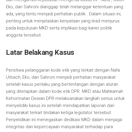
Eko, dan Sahroni dianggap telah melanggar ketentuan yang
ada, yang tentu menjadi perhatian publik . Dalam situasi ini,
penting untuk menjelaskan kenyataan yang lead menjurus
pada keputusan MKD serta implikasi bagi karier politik
anggota tersebut.
Latar Belakang Kasus
Peristiwa pelanggaran kode etik yang terkait dengan Nafa
Urbach, Eko, dan Sahroni menjadi perhatian masyarakat
setelah kasus perilaku yang bertentangan dengan aturan
yang ditetapkan dalam kode etik DPR. MKD atau Mahkamah
Kehormatan Dewan DPR melaksanakan langkah serius untuk
menyelidiki kasus ini setelah mendapatkan laporan dari
masyarakat terkait tindakan ketiga legislator tersebut.
Penyelidikan ini menegaskan dedikasi MKD dalam menjaga
integritas dan kepercayaan masyarakat terhadap para