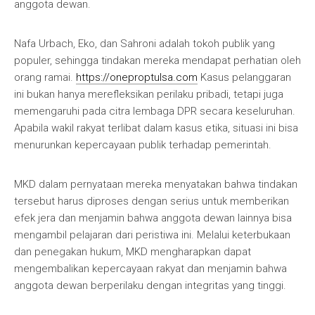
anggota dewan.
Nafa Urbach, Eko, dan Sahroni adalah tokoh publik yang
populer, sehingga tindakan mereka mendapat perhatian oleh
orang ramai.
https://oneproptulsa.com
Kasus pelanggaran
ini bukan hanya merefleksikan perilaku pribadi, tetapi juga
memengaruhi pada citra lembaga DPR secara keseluruhan.
Apabila wakil rakyat terlibat dalam kasus etika, situasi ini bisa
menurunkan kepercayaan publik terhadap pemerintah.
MKD dalam pernyataan mereka menyatakan bahwa tindakan
tersebut harus diproses dengan serius untuk memberikan
efek jera dan menjamin bahwa anggota dewan lainnya bisa
mengambil pelajaran dari peristiwa ini. Melalui keterbukaan
dan penegakan hukum, MKD mengharapkan dapat
mengembalikan kepercayaan rakyat dan menjamin bahwa
anggota dewan berperilaku dengan integritas yang tinggi.