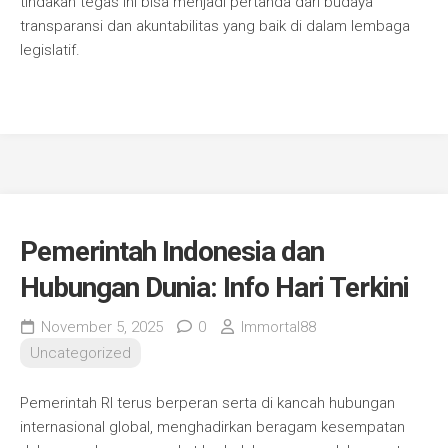
tindakan tegas ini bisa menjadi pertanda dari budaya
transparansi dan akuntabilitas yang baik di dalam lembaga
legislatif.
Pemerintah Indonesia dan
Hubungan Dunia: Info Hari Terkini
November 5, 2025
0
Immortal88
Uncategorized
Pemerintah RI terus berperan serta di kancah hubungan
internasional global, menghadirkan beragam kesempatan