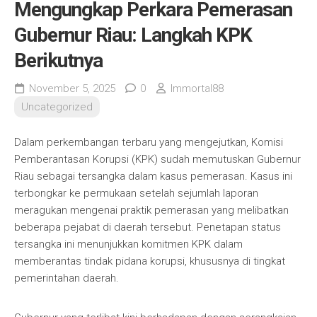
Mengungkap Perkara Pemerasan
Gubernur Riau: Langkah KPK
Berikutnya
November 5, 2025
0
Immortal88
Uncategorized
Dalam perkembangan terbaru yang mengejutkan, Komisi
Pemberantasan Korupsi (KPK) sudah memutuskan Gubernur
Riau sebagai tersangka dalam kasus pemerasan. Kasus ini
terbongkar ke permukaan setelah sejumlah laporan
meragukan mengenai praktik pemerasan yang melibatkan
beberapa pejabat di daerah tersebut. Penetapan status
tersangka ini menunjukkan komitmen KPK dalam
memberantas tindak pidana korupsi, khususnya di tingkat
pemerintahan daerah.