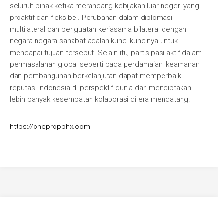
seluruh pihak ketika merancang kebijakan luar negeri yang
proaktif dan fleksibel. Perubahan dalam diplomasi
multilateral dan penguatan kerjasama bilateral dengan
negara-negara sahabat adalah kunci kuncinya untuk
mencapai tujuan tersebut. Selain itu, partisipasi aktif dalam
permasalahan global seperti pada perdamaian, keamanan,
dan pembangunan berkelanjutan dapat memperbaiki
reputasi Indonesia di perspektif dunia dan menciptakan
lebih banyak kesempatan kolaborasi di era mendatang.
https://onepropphx.com