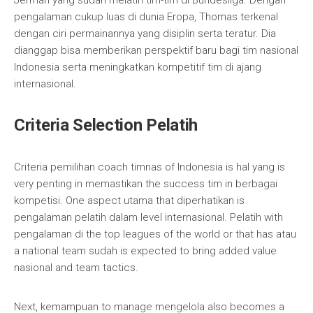
Jerman yang sudah melatih tim-tim di Bundesliga. Dengan
pengalaman cukup luas di dunia Eropa, Thomas terkenal
dengan ciri permainannya yang disiplin serta teratur. Dia
dianggap bisa memberikan perspektif baru bagi tim nasional
Indonesia serta meningkatkan kompetitif tim di ajang
internasional.
Criteria Selection Pelatih
Criteria pemilihan coach timnas of Indonesia is hal yang is
very penting in memastikan the success tim in berbagai
kompetisi. One aspect utama that diperhatikan is
pengalaman pelatih dalam level internasional. Pelatih with
pengalaman di the top leagues of the world or that has atau
a national team sudah is expected to bring added value
nasional and team tactics.
Next, kemampuan to manage mengelola also becomes a