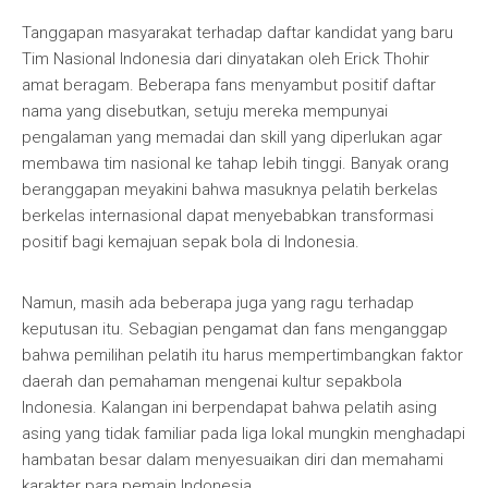
Tanggapan masyarakat terhadap daftar kandidat yang baru
Tim Nasional Indonesia dari dinyatakan oleh Erick Thohir
amat beragam. Beberapa fans menyambut positif daftar
nama yang disebutkan, setuju mereka mempunyai
pengalaman yang memadai dan skill yang diperlukan agar
membawa tim nasional ke tahap lebih tinggi. Banyak orang
beranggapan meyakini bahwa masuknya pelatih berkelas
berkelas internasional dapat menyebabkan transformasi
positif bagi kemajuan sepak bola di Indonesia.
Namun, masih ada beberapa juga yang ragu terhadap
keputusan itu. Sebagian pengamat dan fans menganggap
bahwa pemilihan pelatih itu harus mempertimbangkan faktor
daerah dan pemahaman mengenai kultur sepakbola
Indonesia. Kalangan ini berpendapat bahwa pelatih asing
asing yang tidak familiar pada liga lokal mungkin menghadapi
hambatan besar dalam menyesuaikan diri dan memahami
karakter para pemain Indonesia.